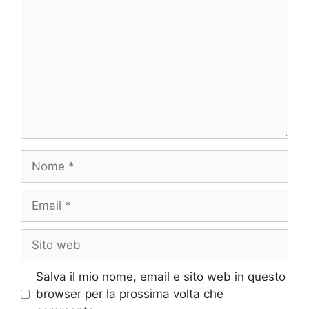
Nome
Email
Sito
web
Salva il mio nome, email e sito web in questo
browser per la prossima volta che