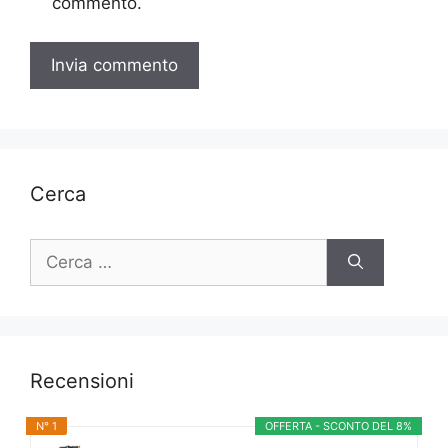
commento.
Cerca
Ricerca
per:
Recensioni
N° 1
OFFERTA - SCONTO DEL 8%