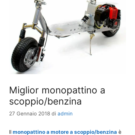
Miglior monopattino a
scoppio/benzina
27 Gennaio 2018
di
admin
Il
monopattino a motore a scoppio/benzina
è