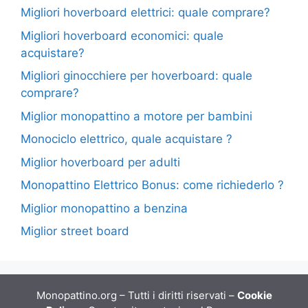
Migliori hoverboard elettrici: quale comprare?
Migliori hoverboard economici: quale
acquistare?
Migliori ginocchiere per hoverboard: quale
comprare?
Miglior monopattino a motore per bambini
Monociclo elettrico, quale acquistare ?
Miglior hoverboard per adulti
Monopattino Elettrico Bonus: come richiederlo ?
Miglior monopattino a benzina
Miglior street board
Monopattino.org – Tutti i diritti riservati –
Cookie