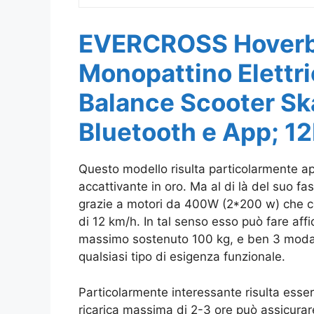
EVERCROSS Hoverb
Monopattino Elettri
Balance Scooter Sk
Bluetooth e App; 1
Questo modello risulta particolarmente ap
accattivante in oro. Ma al di là del suo fa
grazie a
motori da 400W (2*200 w) che
c
di
12 km/h. In tal senso esso può fare af
massimo sostenuto 100 kg, e ben 3 modalit
qualsiasi tipo di esigenza funzionale.
Particolarmente interessante risulta esse
ricarica massima di 2-3 ore può assicurar