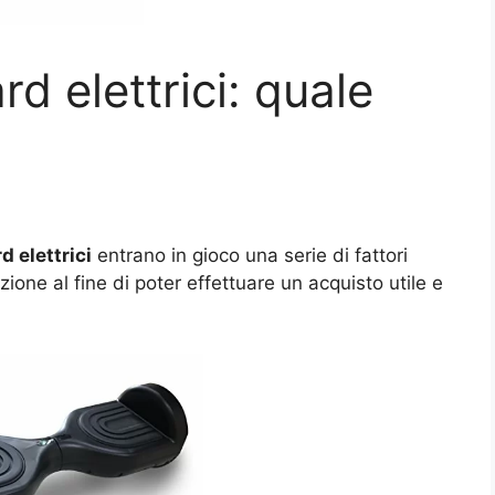
rd elettrici: quale
d elettrici
entrano in gioco una serie di fattori
ione al fine di poter effettuare un acquisto utile e