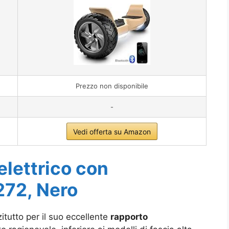
Prezzo non disponibile
-
Vedi offerta su Amazon
lettrico con
272, Nero
tutto per il suo eccellente
rapporto