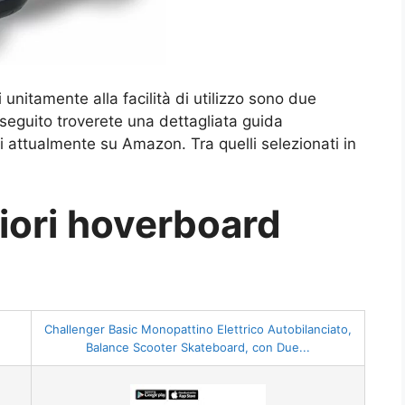
i unitamente alla facilità di utilizzo sono due
 seguito troverete una dettagliata guida
nti attualmente su Amazon. Tra quelli selezionati in
liori hoverboard
Challenger Basic Monopattino Elettrico Autobilanciato,
Balance Scooter Skateboard, con Due...