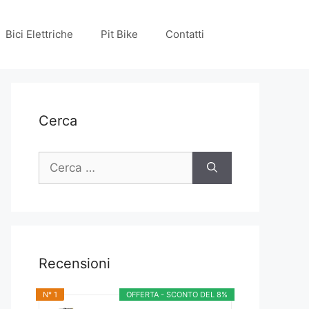
Bici Elettriche
Pit Bike
Contatti
Cerca
Ricerca
per:
Recensioni
N° 1
OFFERTA - SCONTO DEL 8%