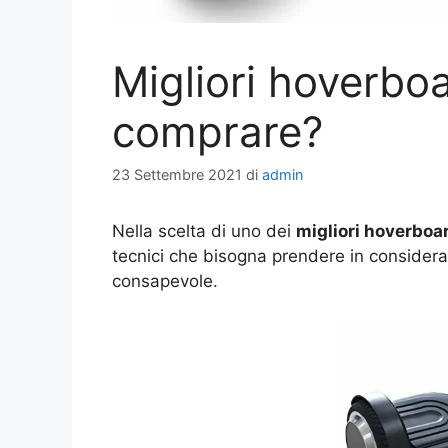
Migliori hoverboa
comprare?
23 Settembre 2021
di
admin
Nella scelta di uno dei
migliori hoverboar
tecnici che bisogna prendere in consideraz
consapevole.