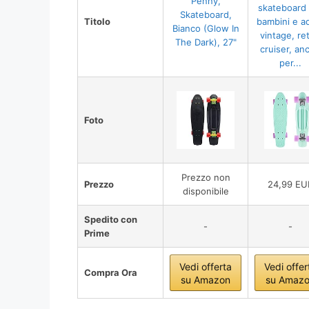
Penny,
skateboard
Skateboard,
Titolo
bambini e ad
Bianco (Glow In
vintage, ret
The Dark), 27"
cruiser, an
per...
Foto
Prezzo non
Prezzo
24,99 EU
disponibile
Spedito con
-
-
Prime
Vedi offerta
Vedi offer
Compra Ora
su Amazon
su Amaz