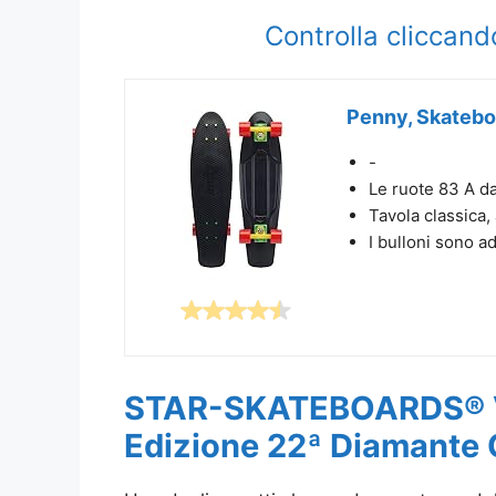
Controlla cliccand
Penny, Skateboa
-
Le ruote 83 A da
Tavola classica, 
I bulloni sono ad
STAR-SKATEBOARDS® Vi
Edizione 22ª Diamante