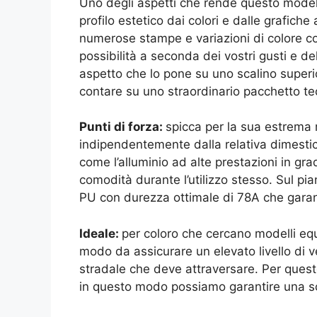
Uno degli aspetti che rende questo modell
profilo estetico dai colori e dalle grafich
numerose stampe e variazioni di colore co
possibilità a seconda dei vostri gusti e de
aspetto che lo pone su uno scalino super
contare su uno straordinario pacchetto te
Punti di forza:
spicca per la sua estrema 
indipendentemente dalla relativa dimestich
come l’
alluminio ad alte prestazioni in g
comodità durante l’utilizzo stesso. Sul pi
PU con durezza ottimale di 78A che garan
Ideale:
per coloro che cercano modelli eq
modo da assicurare un elevato livello di v
stradale che deve attraversare. Per questo
in questo modo possiamo garantire una sc