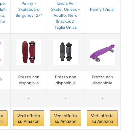
 per
Penny -
Tavola Per
ulti
Skateboard
Skate, Unisex –
Penny (Viola)
rò,
Burgundy, 27"
Adulto, Nero
che
(Blackout),
Taglia Unica
Prezzo non
Prezzo non
Prezzo non
R
disponibile
disponibile
disponibile
-
-
-
ta
Vedi offerta
Vedi offerta
Vedi offerta
on
su Amazon
su Amazon
su Amazon