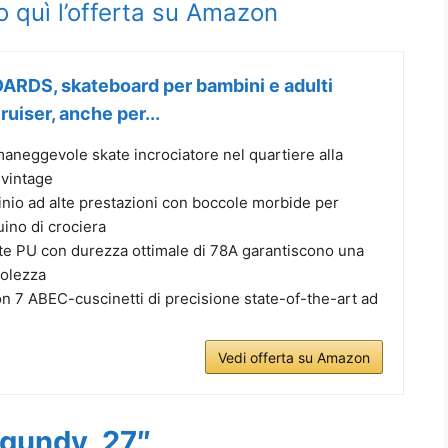
o quì l’offerta su Amazon
DS, skateboard per bambini e adulti
cruiser, anche per...
neggevole skate incrociatore nel quartiere alla
 vintage
inio ad alte prestazioni con boccole morbide per
ino di crociera
e PU con durezza ottimale di 78A garantiscono una
volezza
n 7 ABEC-cuscinetti di precisione state-of-the-art ad
Vedi offerta su Amazon
gundy, 27″