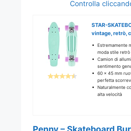
Controlla cliccand
STAR-SKATEBOAR
vintage, retrò, 
Estremamente ma
moda stile retrò
Camion di allum
sentimento genu
60 x 45 mm ruot
perfetta scorre
Naturalmente co
alta velocità
Penny – Skateboard Bur