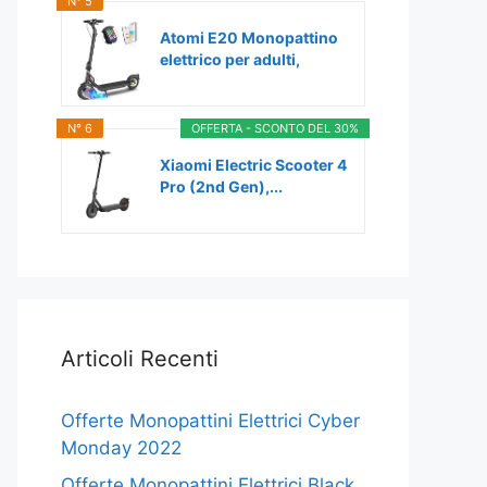
N° 5
Atomi E20 Monopattino
elettrico per adulti,
motore...
N° 6
OFFERTA - SCONTO DEL 30%
Xiaomi Electric Scooter 4
Pro (2nd Gen),...
Articoli Recenti
Offerte Monopattini Elettrici Cyber
Monday 2022
Offerte Monopattini Elettrici Black