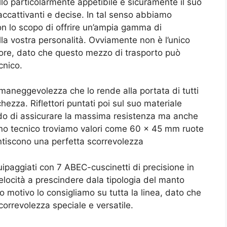
o particolarmente appetibile è sicuramente il suo
e accattivanti e decise. In tal senso abbiamo
n lo scopo di offrire un’ampia gamma di
lla vostra personalità. Ovviamente non è l’unico
iore, dato che questo mezzo di trasporto può
cnico.
maneggevolezza che lo rende alla portata di tutti
ezza. Riflettori puntati poi sul suo materiale
rado di assicurare la massima resistenza ma anche
ano tecnico troviamo valori come
60 x 45 mm ruote
tiscono una perfetta scorrevolezza
uipaggiati con
7 ABEC-cuscinetti di precisione in
elocità a prescindere dala tipologia del manto
 motivo lo consigliamo su tutta la linea, dato che
orrevolezza speciale e versatile.