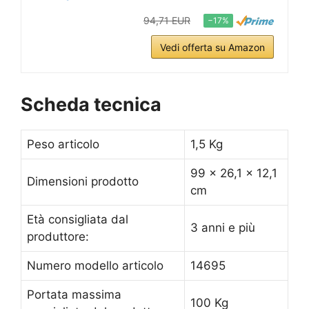
94,71 EUR
−17%
Vedi offerta su Amazon
Scheda tecnica
Peso articolo
1,5 Kg
99 x 26,1 x 12,1
Dimensioni prodotto
cm
Età consigliata dal
3 anni e più
produttore:
Numero modello articolo
14695
Portata massima
100 Kg