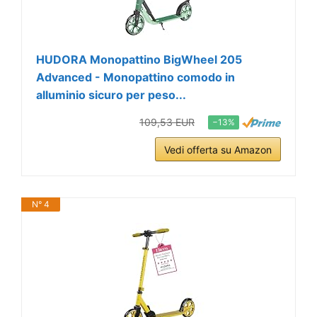
HUDORA Monopattino BigWheel 205
Advanced - Monopattino comodo in
alluminio sicuro per peso...
109,53 EUR
−13%
Vedi offerta su Amazon
N° 4