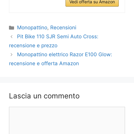
Vedi offerta su Amazon
Categorie
Monopattino
,
Recensioni
Pit Bike 110 SJR Semi Auto Cross:
recensione e prezzo
Monopattino elettrico Razor E100 Glow:
recensione e offerta Amazon
Lascia un commento
Commento