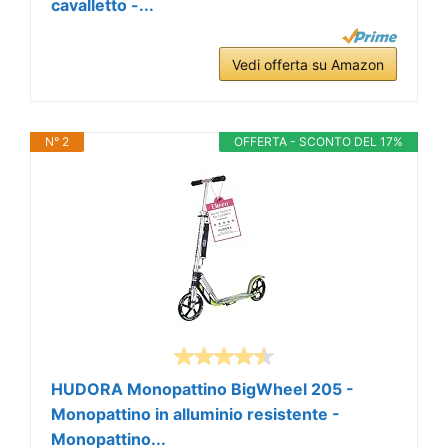
cavalletto -...
Vedi offerta su Amazon
N° 2
OFFERTA - SCONTO DEL 17%
HUDORA Monopattino BigWheel 205 -
Monopattino in alluminio resistente -
Monopattino...