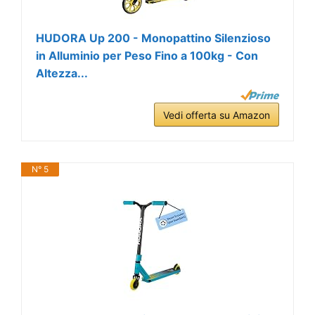
HUDORA Up 200 - Monopattino Silenzioso
in Alluminio per Peso Fino a 100kg - Con
Altezza...
Vedi offerta su Amazon
N° 5