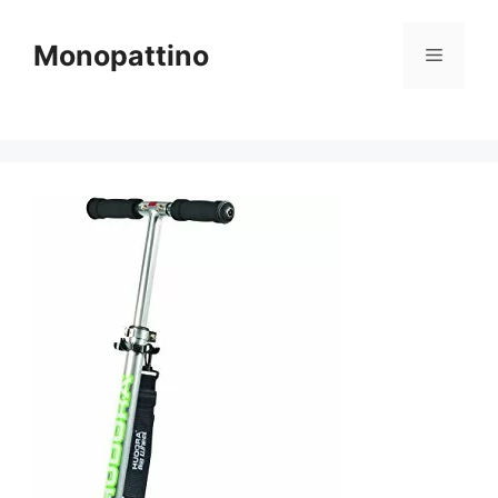
Vai
al
Monopattino
Menu
contenuto