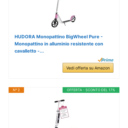
HUDORA Monopattino BigWheel Pure -
Monopattino in alluminio resistente con
cavalletto -...
Vedi offerta su Amazon
N° 2
OFFERTA - SCONTO DEL 17%