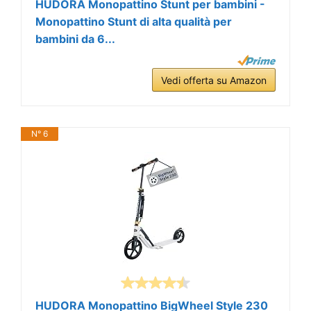
HUDORA Monopattino Stunt per bambini -
Monopattino Stunt di alta qualità per
bambini da 6...
Vedi offerta su Amazon
N° 6
HUDORA Monopattino BigWheel Style 230