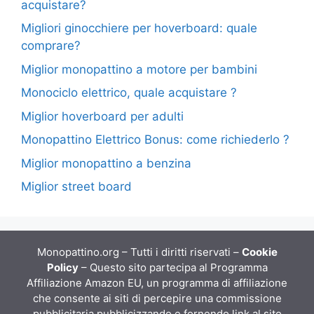
acquistare?
Migliori ginocchiere per hoverboard: quale
comprare?
Miglior monopattino a motore per bambini
Monociclo elettrico, quale acquistare ?
Miglior hoverboard per adulti
Monopattino Elettrico Bonus: come richiederlo ?
Miglior monopattino a benzina
Miglior street board
Monopattino.org – Tutti i diritti riservati –
Cookie
Policy
– Questo sito partecipa al Programma
Affiliazione Amazon EU, un programma di affiliazione
che consente ai siti di percepire una commissione
pubblicitaria pubblicizzando e fornendo link al sito