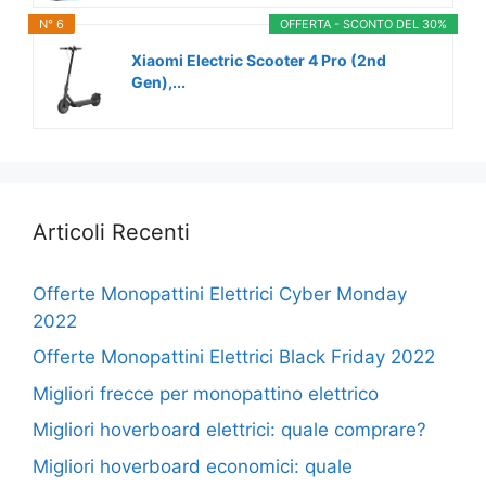
N° 6
OFFERTA - SCONTO DEL 30%
Xiaomi Electric Scooter 4 Pro (2nd
Gen),...
Articoli Recenti
Offerte Monopattini Elettrici Cyber Monday
2022
Offerte Monopattini Elettrici Black Friday 2022
Migliori frecce per monopattino elettrico
Migliori hoverboard elettrici: quale comprare?
Migliori hoverboard economici: quale