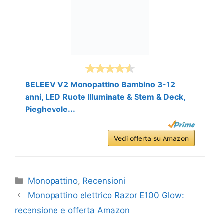
BELEEV V2 Monopattino Bambino 3-12
anni, LED Ruote Illuminate & Stem & Deck,
Pieghevole...
Vedi offerta su Amazon
Categorie
Monopattino
,
Recensioni
Monopattino elettrico Razor E100 Glow:
recensione e offerta Amazon