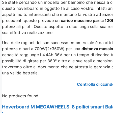
Se state cercando un modello per bambino che riesca a co
questo hoverboard in oggetto fa al caso vostro. Infatti an
aspetti molto interessanti che meritano la vostra attenzione
precedenti questo prevede un
carico massimo pari a 120
potenziali piloti. Questo aspetto la dice lunga sulla sua res
sua effettiva realizzazione.
Una delle ragioni del suo successo commerciale è da attri
potenza è pari a 700W(2*350W) per una
distanza massim
capacità raggiunge i 4.4Ah 36V per un tempo di ricarica tra
possibilità di girare per 360° oltre alle sue reali dimensio
troveremo oltre al documento che ne attesta la garanzia d
una valida batteria.
Controlla cliccand
No products found.
Hoverboard M MEGAWHEELS, 8 pollici smart Balan