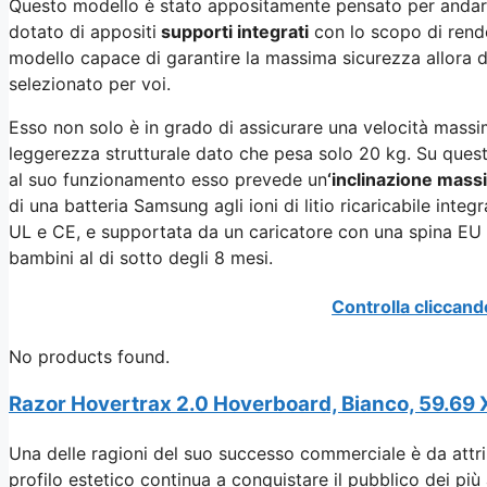
Questo modello è stato appositamente pensato per andare i
dotato di appositi
supporti integrati
con lo scopo di render
modello capace di garantire la massima sicurezza allora d
selezionato per voi.
Esso non solo è in grado di assicurare una velocità massima
leggerezza strutturale dato che pesa solo
20 kg. Su quest
al suo funzionamento esso prevede un
‘inclinazione massi
di una b
atteria Samsung agli ioni di litio ricaricabile inte
UL e CE, e supportata da un caricatore con una spina EU
bambini al di sotto degli 8 mesi.
Controlla cliccand
No products found.
Razor Hovertrax 2.0 Hoverboard, Bianco, 59.69 X
Una delle ragioni del suo successo commerciale è da attrib
profilo estetico continua a conquistare il pubblico dei più 