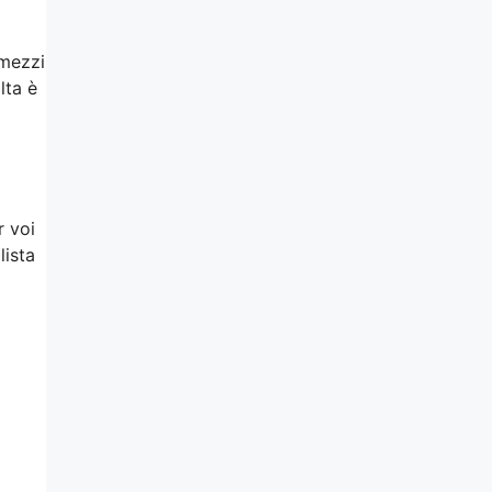
 mezzi
lta è
r voi
lista