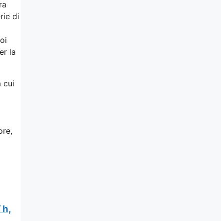
ra
rie di
oi
er la
 cui
ore,
 h,