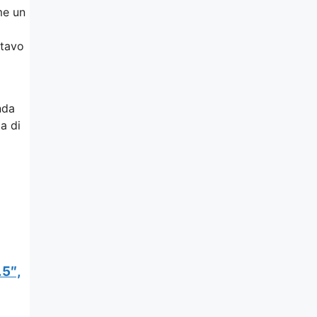
me un
ttavo
nda
a di
.5″,