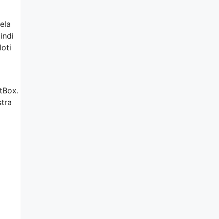
ela
indi
loti
ftBox.
stra