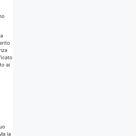
mo
ua
erito
enza
ficato
to ai
suo
Ma la