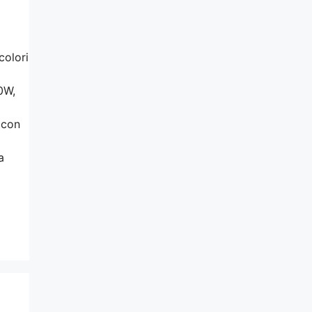
colori
0W,
 con
a