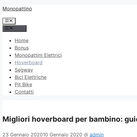
Vai
Monopattino
al
Menu
contenuto
Menu
Home
Bonus
Monopattini Elettrici
Hoverboard
Segway
Bici Elettriche
Pit Bike
Contatti
Migliori hoverboard per bambino: guid
23 Gennaio 2020
10 Gennaio 2020
di
admin