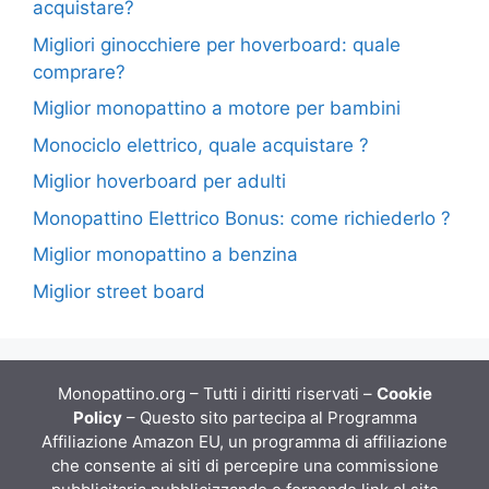
acquistare?
Migliori ginocchiere per hoverboard: quale
comprare?
Miglior monopattino a motore per bambini
Monociclo elettrico, quale acquistare ?
Miglior hoverboard per adulti
Monopattino Elettrico Bonus: come richiederlo ?
Miglior monopattino a benzina
Miglior street board
Monopattino.org – Tutti i diritti riservati –
Cookie
Policy
– Questo sito partecipa al Programma
Affiliazione Amazon EU, un programma di affiliazione
che consente ai siti di percepire una commissione