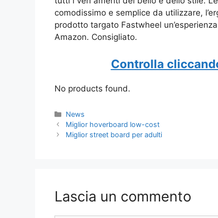
tutti i veri amenti del bello e dello stile.
comodissimo e semplice da utilizzare, l’e
prodotto targato Fastwheel un’esperienza 
Amazon. Consigliato.
Controlla cliccand
No products found.
Categorie
News
Miglior hoverboard low-cost
Miglior street board per adulti
Lascia un commento