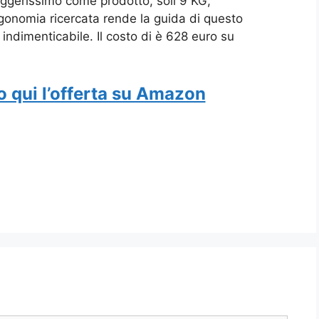
 Leggerissimo come prodotto, soli 9 KG,
rgonomia ricercata rende la guida di questo
indimenticabile. Il costo di è 628 euro su
o qui l’offerta su Amazon