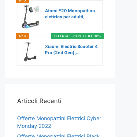
N° 5
Atomi E20 Monopattino
elettrico per adulti,
motore...
N° 6
OFFERTA - SCONTO DEL 30%
Xiaomi Electric Scooter 4
Pro (2nd Gen),...
Articoli Recenti
Offerte Monopattini Elettrici Cyber
Monday 2022
Offerte Monopattini Elettrici Black